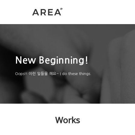
New Beginning!
Oops!! 이런 일들을 해요~
I do these things.
Works