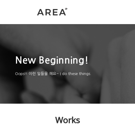
New Beginning!
Oops!! 이런 일들을 해요~
I do these things.
Works